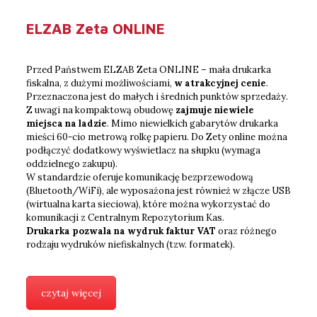
ELZAB Zeta ONLINE
Przed Państwem ELZAB Zeta ONLINE – mała drukarka
fiskalna, z dużymi możliwościami,
w atrakcyjnej cenie
.
Przeznaczona jest do małych i średnich punktów sprzedaży.
Z uwagi na kompaktową obudowę
zajmuje niewiele
miejsca na ladzie
. Mimo niewielkich gabarytów drukarka
mieści 60-cio metrową rolkę papieru. Do Zety online można
podłączyć dodatkowy wyświetlacz na słupku (wymaga
oddzielnego zakupu).
W standardzie oferuje komunikację bezprzewodową
(Bluetooth/WiFi), ale wyposażona jest również w złącze USB
(wirtualna karta sieciowa), które można wykorzystać do
komunikacji z Centralnym Repozytorium Kas.
Drukarka pozwala na wydruk faktur VAT
oraz różnego
rodzaju wydruków niefiskalnych (tzw. formatek).
czytaj więcej