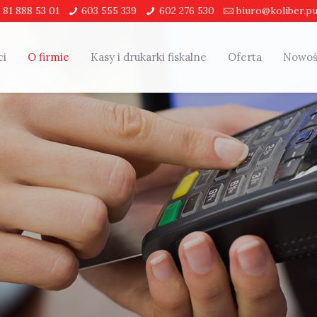
: 81 888 53 01
603 555 339
602 276 530
biuro@koliber.pu
ci
O firmie
Kasy i drukarki fiskalne
Oferta
Nowoś